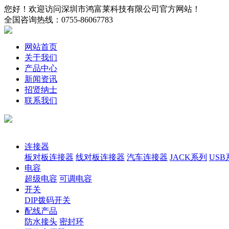
您好！欢迎访问深圳市鸿富莱科技有限公司官方网站！
全国咨询热线：
0755-86067783
网站首页
关于我们
产品中心
新闻资讯
招贤纳士
联系我们
产品分类
连接器
板对板连接器
线对板连接器
汽车连接器
JACK系列
USB
电容
超级电容
可调电容
开关
DIP拨码开关
配线产品
防水接头
密封环